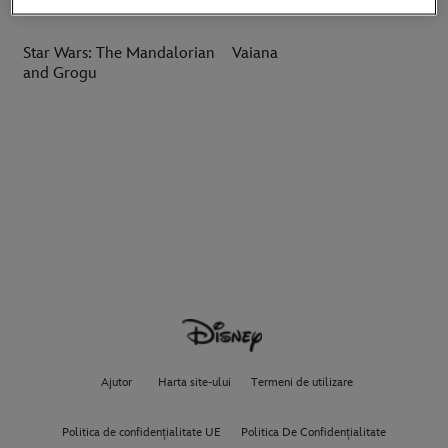
Star Wars: The Mandalorian
Vaiana
and Grogu
Ajutor
Harta site-ului
Termeni de utilizare
Politica de confidențialitate UE
Politica De Confidențialitate