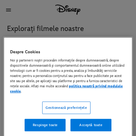
Explorați filmele noastre
Titluri
Disney+ și vizionați acasă
În cinematografe
Despre Cookies
Noi şi partenerii noştri procesăm informaţiile despre dumneavoastră, despre
dispozitivele dumneavoastră şi comportamentul dumneavoastră online utilizând
tehnologii cum ar fi cookies pentru a presta, analiza şi îmbunătăţi serviciile
Avengers: Doomsday
Epoca de Gheaţă: Punctul
noastre; pentru a personaliza conţinutul sau pentru a face publicitate pe acest
de Fierbere
site sau pe altele, pe aplicaţii sau platforme şi pentru a furniza caracteristici de
rețele sociale. Aflați mai multe accesând
politica noastră privind modulele
cookie
.
Gatto
Hexe: Regatul Magiei
Gestionează preferințele
Oasis: Don't Look Back In
Povestea Jucăriilor 5
Respinge toate
Acceptă toate
Anger