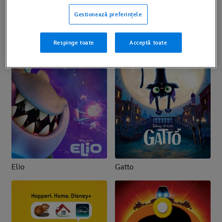
Coco
Elementar
Gestionează preferințele
Respinge toate
Acceptă toate
Elio
Gatto