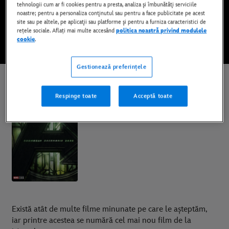
tehnologii cum ar fi cookies pentru a presta, analiza şi îmbunătăţi serviciile
În curând
noastre; pentru a personaliza conţinutul sau pentru a face publicitate pe acest
site sau pe altele, pe aplicaţii sau platforme şi pentru a furniza caracteristici de
rețele sociale. Aflați mai multe accesând
politica noastră privind modulele
URMĂREȘTE RECLAMA
cookie
.
Gestionează preferințele
Avengers: Doomsday
Respinge toate
Acceptă toate
Gen:
Acțiune - Aventură, SF, Supereroi
Există atât de multe filme minunate pe care le așteptăm,
iar printre acestea se numără cel mai nou film de la