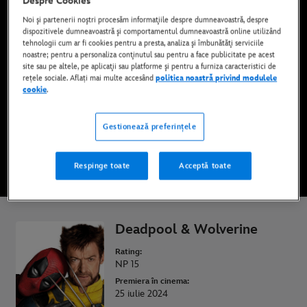
Despre Cookies
Noi şi partenerii noştri procesăm informaţiile despre dumneavoastră, despre
dispozitivele dumneavoastră şi comportamentul dumneavoastră online utilizând
tehnologii cum ar fi cookies pentru a presta, analiza şi îmbunătăţi serviciile
noastre; pentru a personaliza conţinutul sau pentru a face publicitate pe acest
Disponibil pe Disney+
site sau pe altele, pe aplicaţii sau platforme şi pentru a furniza caracteristici de
rețele sociale. Aflați mai multe accesând
politica noastră privind modulele
cookie
.
PRIVIȚI FILMUL PE DISNEY+
Gestionează preferințele
URMĂREȘTE RECLAMA
Respinge toate
Acceptă toate
* Se aplică termeni și condiții
Deadpool & Wolverine
Rating:
NP 15
Premiera în cinema:
25 iulie 2024