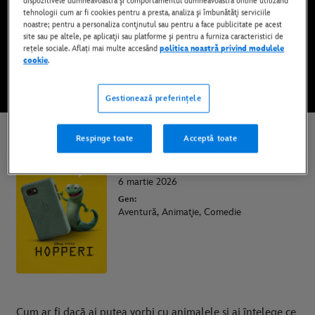
dispozitivele dumneavoastră şi comportamentul dumneavoastră online utilizând
tehnologii cum ar fi cookies pentru a presta, analiza şi îmbunătăţi serviciile
Disponibil pe Disney+
noastre; pentru a personaliza conţinutul sau pentru a face publicitate pe acest
site sau pe altele, pe aplicaţii sau platforme şi pentru a furniza caracteristici de
rețele sociale. Aflați mai multe accesând
politica noastră privind modulele
PRIVIȚI FILMUL PE DISNEY+
cookie
.
Gestionează preferințele
* Se aplică termeni și condiții
Respinge toate
Acceptă toate
Hopperi
Premiera în cinema:
6 martie 2026
Gen:
Aventură, Animaţie, Comedie
Cum ar fi dacă ai putea vorbi cu animalele și ai înțelege ce