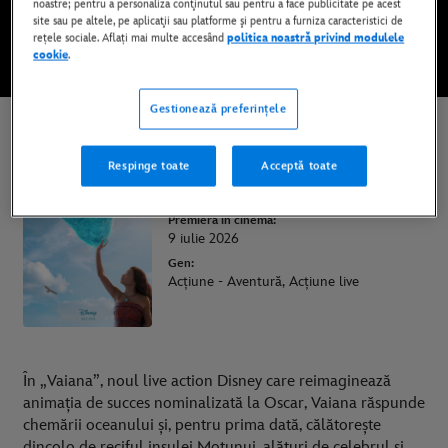
noastre; pentru a personaliza conţinutul sau pentru a face publicitate pe acest
site sau pe altele, pe aplicaţii sau platforme şi pentru a furniza caracteristici de
rețele sociale. Aflați mai multe accesând
politica noastră privind modulele
URMĂREȘTE RECLAMA
cookie
.
Gestionează preferințele
Vaiana
Respinge toate
Acceptă toate
Durata:
1h 55min
Premiera în cinema:
9 iulie 2026
Gen:
Acțiune - Aventură, Acțiune live
În „Vaiana”, noul live action Disney care reimaginează
animația de succes nominalizată la Oscar, Vaiana răspunde
chemării oceanului și, pentru prima dată, călătorește
dincolo de reciful insulei Motunui, alături de celebrul și