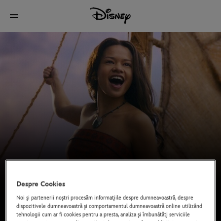
Despre Cookies
Noi şi partenerii noştri procesăm informaţiile despre dumneavoastră, despre
dispozitivele dumneavoastră şi comportamentul dumneavoastră online utilizând
Acum în cinema
tehnologii cum ar fi cookies pentru a presta, analiza şi îmbunătăţi serviciile