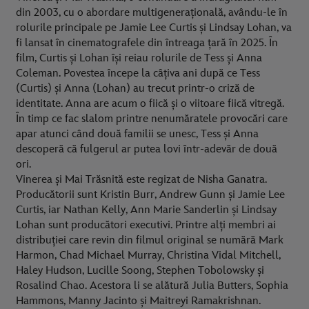
din 2003, cu o abordare multigenerațională, avându-le în
rolurile principale pe Jamie Lee Curtis și Lindsay Lohan, va
fi lansat în cinematografele din întreaga țară în 2025. În
film, Curtis și Lohan își reiau rolurile de Tess și Anna
Coleman. Povestea începe la câțiva ani după ce Tess
(Curtis) și Anna (Lohan) au trecut printr-o criză de
identitate. Anna are acum o fiică și o viitoare fiică vitregă.
În timp ce fac slalom printre nenumăratele provocări care
apar atunci când două familii se unesc, Tess și Anna
descoperă că fulgerul ar putea lovi într-adevăr de două
ori.
Vinerea și Mai Trăsnită este regizat de Nisha Ganatra.
Producătorii sunt Kristin Burr, Andrew Gunn și Jamie Lee
Curtis, iar Nathan Kelly, Ann Marie Sanderlin și Lindsay
Lohan sunt producători executivi. Printre alți membri ai
distribuției care revin din filmul original se numără Mark
Harmon, Chad Michael Murray, Christina Vidal Mitchell,
Haley Hudson, Lucille Soong, Stephen Tobolowsky și
Rosalind Chao. Acestora li se alătură Julia Butters, Sophia
Hammons, Manny Jacinto și Maitreyi Ramakrishnan.