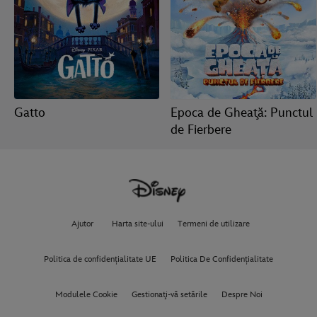
Gatto
Epoca de Gheaţă: Punctul
de Fierbere
Ajutor
Harta site-ului
Termeni de utilizare
Politica de confidențialitate UE
Politica De Confidențialitate
Modulele Cookie
Gestionaţi-vă setările
Despre Noi