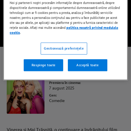
Noi şi partenerii noştri procesăm informaţiile despre dumneavoastră, despre
Disponibil pe Disney+
dispozitivele dumneavoastră şi comportamentul dumneavoastră online utilizând
tehnologii cum ar fi cookies pentru a presta, analiza şi îmbunătăţi serviciile
noastre; pentru a personaliza conţinutul sau pentru a face publicitate pe acest
site sau pe altele, pe aplicaţii sau platforme şi pentru a furniza caracteristici de
PRIVIȚI FILMUL PE DISNEY+
rețele sociale. Aflați mai multe accesând
politica noastră privind modulele
cookie
.
* Se aplică termeni și condiții
Gestionează preferințele
Vinerea şi Mai Trăznită
Respinge toate
Acceptă toate
Durata:
1h 51min
Premiera în cinema:
7 august 2025
Gen:
Comedie
Vinerea și Mai Trăsnită, o continuare a îndrăgitului film