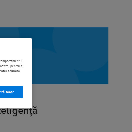
i comportamentul
noastre; pentru a
entru a furniza
ptă toate
teligență