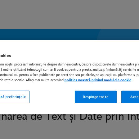
okies
erii noştri procesăm informaţiile despre dumneavoastră, despre dispozitivele dumneavoastră ş
 online utilizând tehnologii cum ar fi cookies pentru a presta, analiza şi îmbunătăţi serviciile 
nţinutul sau pentru a face publicitate pe acest site sau pe altele, pe aplicaţii sau platforme şi p
i de rețele sociale. Aflați mai multe accesând
politica noastră privind modulele cookie
.
ză preferințele
Respinge toate
Acce
narea de Text și Date prin In