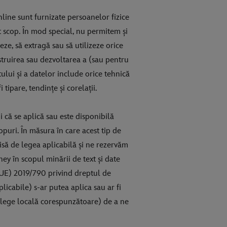
online sunt furnizate persoanelor fizice
t scop. În mod special, nu permitem și
ze, să extragă sau să utilizeze orice
struirea sau dezvoltarea a (sau pentru
ului și a datelor include orice tehnică
tipare, tendințe și corelații.
 că se aplică sau este disponibilă
opuri. În măsura în care acest tip de
isă de legea aplicabilă și ne rezervăm
ey în scopul minării de text și date
a (UE) 2019/790 privind dreptul de
licabile) s-ar putea aplica sau ar fi
ce lege locală corespunzătoare) de a ne