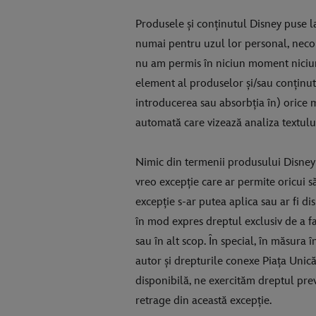
Produsele și conținutul Disney puse la 
numai pentru uzul lor personal, necom
nu am permis în niciun moment niciune 
element al produselor și/sau conținutu
introducerea sau absorbția în) orice m
automată care vizează analiza textului 
Nimic din termenii produsului Disney a
vreo excepție care ar permite oricui s
excepție s-ar putea aplica sau ar fi 
în mod expres dreptul exclusiv de a fa
sau în alt scop. În special, în măsura 
autor și drepturile conexe Piața Unică 
disponibilă, ne exercităm dreptul prev
retrage din această excepție.