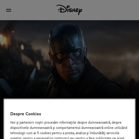
Despre Cookies
Noi şi partenerii noştri procesăm informaţiile despre dumneavoastră, despre
dispozitivele dumneavoastră şi comportamentul dumneavoastră online utilizând
tehnologii cum ar fi cookies pentru a presta, analiza şi îmbunătăţi serviciile
noastre; pentru a personaliza conţinutul sau pentru a face publicitate pe acest