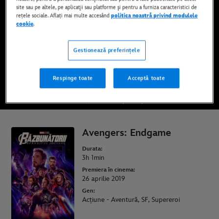
site sau pe altele, pe aplicaţii sau platforme şi pentru a furniza caracteristici de
Disponibil acum și pe Disney+* & DVD
rețele sociale. Aflați mai multe accesând
politica noastră privind modulele
cookie
.
PRIVIȚI FILMUL PE DISNEY+
Gestionează preferințele
CUMPĂRAȚI FILMUL
Respinge toate
Acceptă toate
* Se aplică termeni și condiții
Avengers: Endgame
Durata:
3h 1min
Premiera în cinema:
26 aprilie 2019
Gen:
Acțiune - Aventură, SF, Supereroi