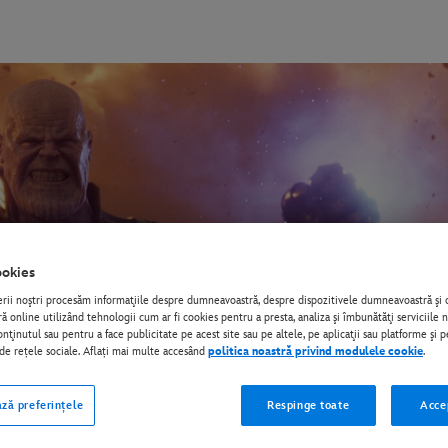
okies
erii noştri procesăm informaţiile despre dumneavoastră, despre dispozitivele dumneavoastră ş
 online utilizând tehnologii cum ar fi cookies pentru a presta, analiza şi îmbunătăţi serviciile 
nţinutul sau pentru a face publicitate pe acest site sau pe altele, pe aplicaţii sau platforme şi p
i de rețele sociale. Aflați mai multe accesând
politica noastră privind modulele cookie
.
ză preferințele
Respinge toate
Acce