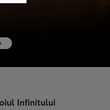
L
iul Infinitului