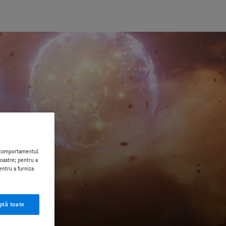
i comportamentul
noastre; pentru a
entru a furniza
ptă toate