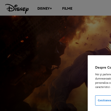
DISNEY+
FILME
Despre Co
Noi şi parten
dumneavoastră
personaliza co
caracteristic
Gestionea