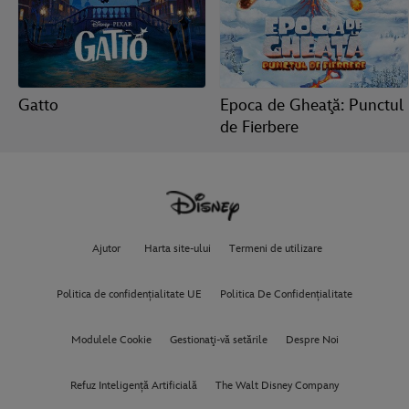
Gatto
Epoca de Gheaţă: Punctul
de Fierbere
Ajutor
Harta site-ului
Termeni de utilizare
Politica de confidențialitate UE
Politica De Confidențialitate
Modulele Cookie
Gestionaţi-vă setările
Despre Noi
Refuz Inteligență Artificială
The Walt Disney Company