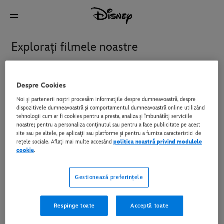
Explorați filmele noastre
Titluri
Disney+ și vizionați acasă
În cinematografe
Despre Cookies
Noi şi partenerii noştri procesăm informaţiile despre dumneavoastră, despre
dispozitivele dumneavoastră şi comportamentul dumneavoastră online utilizând
tehnologii cum ar fi cookies pentru a presta, analiza şi îmbunătăţi serviciile
Avengers: Doomsday
Epoca de Gheaţă: Punctul
noastre; pentru a personaliza conţinutul sau pentru a face publicitate pe acest
de Fierbere
site sau pe altele, pe aplicaţii sau platforme şi pentru a furniza caracteristici de
rețele sociale. Aflați mai multe accesând
politica noastră privind modulele
cookie
.
Gatto
Hexe: Regatul Magiei
Gestionează preferințele
Oasis: Don't Look Back In
Respinge toate
Acceptă toate
Anger