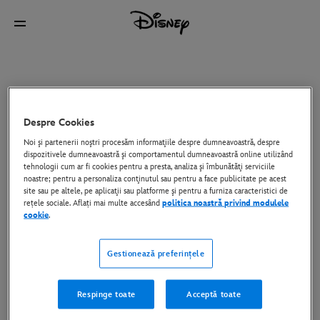
Despre Cookies
Noi şi partenerii noştri procesăm informaţiile despre dumneavoastră, despre
dispozitivele dumneavoastră şi comportamentul dumneavoastră online utilizând
tehnologii cum ar fi cookies pentru a presta, analiza şi îmbunătăţi serviciile
noastre; pentru a personaliza conţinutul sau pentru a face publicitate pe acest
site sau pe altele, pe aplicaţii sau platforme şi pentru a furniza caracteristici de
rețele sociale. Aflați mai multe accesând
politica noastră privind modulele
cookie
.
Gestionează preferințele
Respinge toate
Acceptă toate