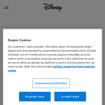
Despre Cookies
Noi şi partenerii noştri procesăm informaţiile despre dumneavoastră, despre
dispozitivele dumneavoastră şi comportamentul dumneavoastră online utilizând
tehnologii cum ar fi cookies pentru a presta, analiza şi îmbunătăţi serviciile
noastre; pentru a personaliza conţinutul sau pentru a face publicitate pe acest
site sau pe altele, pe aplicaţii sau platforme şi pentru a furniza caracteristici de
rețele sociale. Aflați mai multe accesând
politica noastră privind modulele
cookie
.
Gestionează preferințele
Respinge toate
Acceptă toate