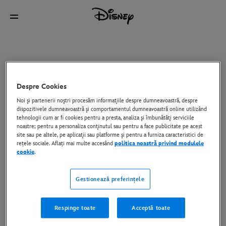
Despre Cookies
Noi şi partenerii noştri procesăm informaţiile despre dumneavoastră, despre
dispozitivele dumneavoastră şi comportamentul dumneavoastră online utilizând
tehnologii cum ar fi cookies pentru a presta, analiza şi îmbunătăţi serviciile
noastre; pentru a personaliza conţinutul sau pentru a face publicitate pe acest
site sau pe altele, pe aplicaţii sau platforme şi pentru a furniza caracteristici de
rețele sociale. Aflați mai multe accesând
politica noastră privind modulele
cookie
.
Gestionează preferințele
Respinge toate
Acceptă toate