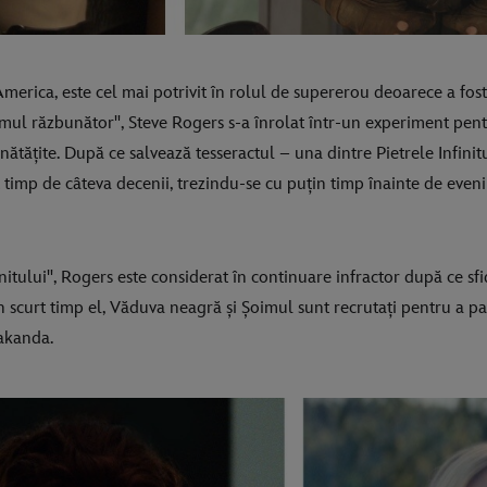
merica, este cel mai potrivit în rolul de supererou deoarece a fost
mul răzbunător", Steve Rogers s-a înrolat într-un experiment pent
ătățite. După ce salvează tesseractul – una dintre Pietrele Infini
t timp de câteva decenii, trezindu-se cu puțin timp înainte de even
initului", Rogers este considerat în continuare infractor după ce s
n scurt timp el, Văduva neagră și Șoimul sunt recrutați pentru a par
akanda.