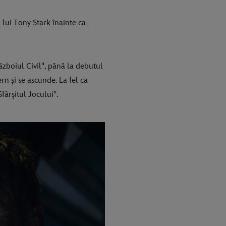
 lui Tony Stark înainte ca
ăzboiul Civil", până la debutul
n și se ascunde. La fel ca
fârșitul Jocului".