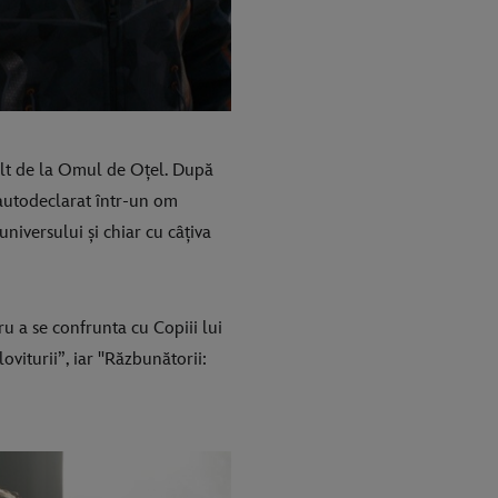
ult de la Omul de Oțel. După
 autodeclarat într-un om
niversului și chiar cu câțiva
u a se confrunta cu Copiii lui
oviturii”, iar "Răzbunătorii: