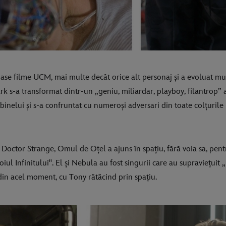
ase filme UCM, mai multe decât orice alt personaj și a evoluat m
rk s-a transformat dintr-un „geniu, miliardar, playboy, filantrop”
binelui și s-a confruntat cu numeroși adversari din toate colțurile u
octor Strange, Omul de Oțel a ajuns în spațiu, fără voia sa, pentr
l Infinitului". El și Nebula au fost singurii care au supraviețuit „l
 din acel moment, cu Tony rătăcind prin spațiu.