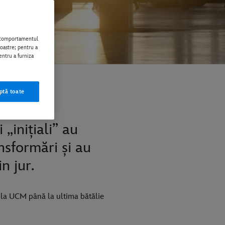
i comportamentul
noastre; pentru a
entru a furniza
ptă toate
„inițiali” au
nsformări și au
n jur.
e la UCM până la ultima bătălie