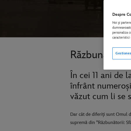
Despre Co
Noi şi parten
dumneavoastră
personaliza co
caracteristic
Răzbunătorii:
Gestionea
În cei 11 ani de 
înfrânt numeroși 
văzut cum li se 
Dar cât de diferiți sunt Omul d
supremă din "Răzbunătorii: Sfâr