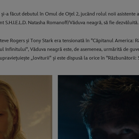
și-a făcut debutul în Omul de Oțel 2, jucând rolul noii asistente a
ent S.H.I.E.L.D. Natasha Romanoff/Văduva neagră, să fie dezvăluită.
 Steve Rogers și Tony Stark era tensionată în "Căpitanul America: R
ul Infinitului", Văduva neagră este, de asemenea, urmărită de guver
praviețuiește „loviturii” și este dispusă la orice în "Răzbunătorii: S