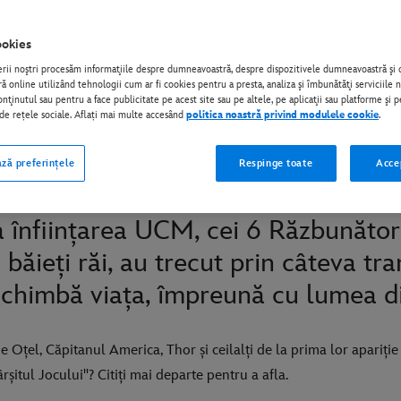
okies
erii noştri procesăm informaţiile despre dumneavoastră, despre dispozitivele dumneavoastră ş
 online utilizând tehnologii cum ar fi cookies pentru a presta, analiza şi îmbunătăţi serviciile 
nţinutul sau pentru a face publicitate pe acest site sau pe altele, pe aplicaţii sau platforme şi p
i de rețele sociale. Aflați mai multe accesând
politica noastră privind modulele cookie
.
 atunci și acum
ză preferințele
Respinge toate
Acce
la înființarea UCM, cei 6 Răzbunători 
băieți răi, au trecut prin câteva tra
schimbă viața, împreună cu lumea di
e Oțel, Căpitanul America, Thor și ceilalți de la prima lor apariți
șitul Jocului"? Citiți mai departe pentru a afla.