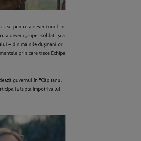
 creat pentru a deveni unul. În
ru a deveni „super-soldat” și a
tului – din mâinile dușmanilor
imentele prin care trece Echipa
fidează guvernul în "Căpitanul
ticipa la lupta împotriva lui