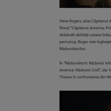
Steve Rogers, alias Căpitanul A
filmul "Căpitanul America: Pri
dobândit abilități umane îmbun
periculoși, Roger este îngheța
Răzbunătorilor.
În "Răzbunătorii: Războiul Inf
America: Războiul Civil", dar î
Thanos în confruntarea din W