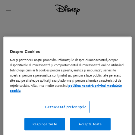
Despre Cookies
Noi şi partenerii noştri procesăm informaţiile despre dumneavoastră, despre
dispozitivele dumneavoastră şi comportamentul dumneavoastră online utilizând
tehnologii cum ar fi cookies pentru a presta, analiza şi îmbunătăţi serviciile
noastre; pentru a personaliza conţinutul sau pentru a face publicitate pe acest
site sau pe altele, pe aplicaţii sau platforme şi pentru a furniza caracteristici de
rețele sociale. Aflați mai multe accesând
politica noastră privind modulele
cookie
.
Gestionează preferințele
Respinge toate
Acceptă toate