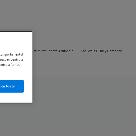
Despre Noi
Refuz Inteligență Artificială
The Walt Disney Company
i comportamentul
noastre; pentru a
entru a furniza
ptă toate