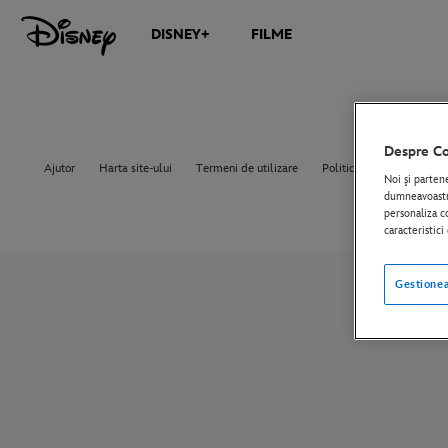
DISNEY+
FILME
Despre Co
Ajutor
Harta site-ului
Termeni de utilizare
Politica de confidențiali
Noi şi parten
dumneavoastră
personaliza co
caracteristic
Gestionea