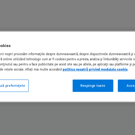
okies
tate UE
Politica De Confidențialitate
Modulele Cookie
Gestionaţi-vă setările
erii noştri procesăm informaţiile despre dumneavoastră, despre dispozitivele dumneavoastră ş
 online utilizând tehnologii cum ar fi cookies pentru a presta, analiza şi îmbunătăţi serviciile 
© Disney și entitățile asociate sale afiliate. Toate drepturile rezervate.
nţinutul sau pentru a face publicitate pe acest site sau pe altele, pe aplicaţii sau platforme şi p
i de rețele sociale. Aflați mai multe accesând
politica noastră privind modulele cookie
.
ză preferințele
Respinge toate
Acce