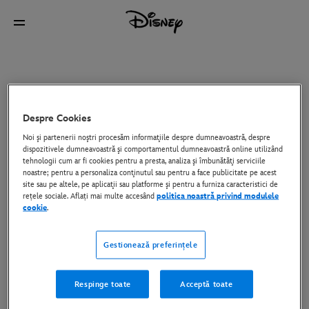
Despre Cookies
Noi şi partenerii noştri procesăm informaţiile despre dumneavoastră, despre
dispozitivele dumneavoastră şi comportamentul dumneavoastră online utilizând
tehnologii cum ar fi cookies pentru a presta, analiza şi îmbunătăţi serviciile
noastre; pentru a personaliza conţinutul sau pentru a face publicitate pe acest
site sau pe altele, pe aplicaţii sau platforme şi pentru a furniza caracteristici de
rețele sociale. Aflați mai multe accesând
politica noastră privind modulele
cookie
.
Gestionează preferințele
Respinge toate
Acceptă toate