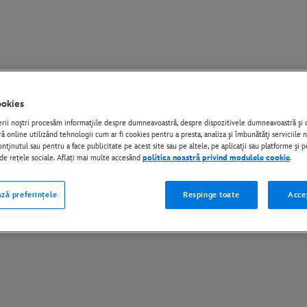
okies
tate UE
Politica De Confidențialitate
Modulele Cookie
Gestionaţi-vă setările
erii noştri procesăm informaţiile despre dumneavoastră, despre dispozitivele dumneavoastră ş
 online utilizând tehnologii cum ar fi cookies pentru a presta, analiza şi îmbunătăţi serviciile 
© Disney și entitățile asociate sale afiliate. Toate drepturile rezervate.
nţinutul sau pentru a face publicitate pe acest site sau pe altele, pe aplicaţii sau platforme şi p
i de rețele sociale. Aflați mai multe accesând
politica noastră privind modulele cookie
.
ză preferințele
Respinge toate
Acce