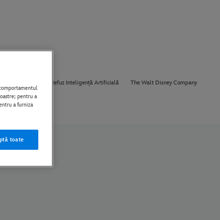
Despre Noi
Refuz Inteligență Artificială
The Walt Disney Company
i comportamentul
noastre; pentru a
entru a furniza
ptă toate