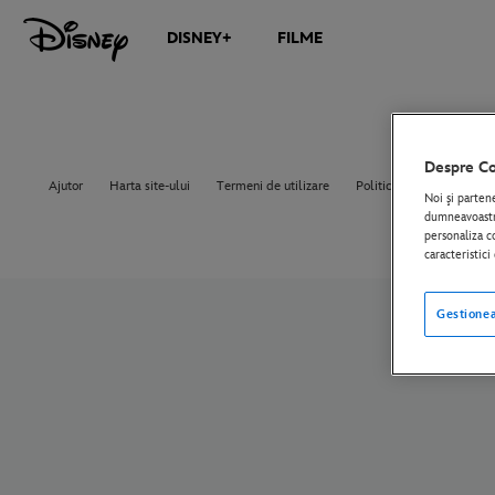
DISNEY+
FILME
Despre Co
Ajutor
Harta site-ului
Termeni de utilizare
Politica de confidențiali
Noi şi parten
dumneavoastră
personaliza co
caracteristic
Gestionea