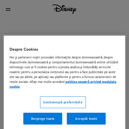
Despre Cookies
Noi şi partenerii noştri procesăm informaţiile despre dumneavoastră, despre
dispozitivele dumneavoastră şi comportamentul dumneavoastră online utilizând
tehnologii cum ar fi cookies pentru a presta, analiza şi îmbunătăţi serviciile
noastre; pentru a personaliza conţinutul sau pentru a face publicitate pe acest
site sau pe altele, pe aplicaţii sau platforme şi pentru a furniza caracteristici de
rețele sociale. Aflați mai multe accesând
politica noastră privind modulele
cookie
.
Gestionează preferințele
Respinge toate
Acceptă toate