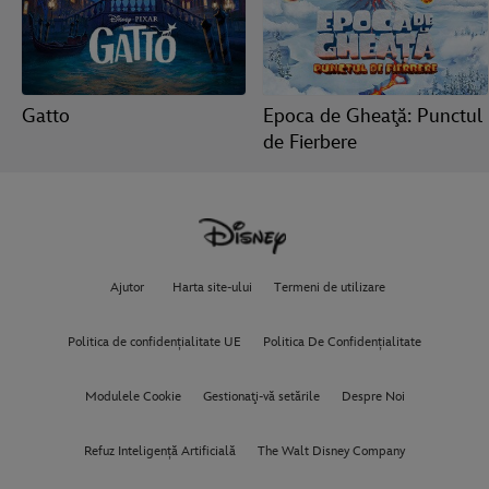
Gatto
Epoca de Gheaţă: Punctul
de Fierbere
Ajutor
Harta site-ului
Termeni de utilizare
Politica de confidențialitate UE
Politica De Confidențialitate
Modulele Cookie
Gestionaţi-vă setările
Despre Noi
Refuz Inteligență Artificială
The Walt Disney Company