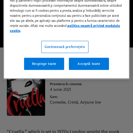
Noi şi partenerii noştri procesăm informaţiile despre dumneavoastră, despre
Disponibil pe Disney+
dispozitivele dumneavoastră şi comportamentul dumneavoastră online utilizând
tehnologii cum ar fi cookies pentru a presta, analiza şi îmbunătăţi serviciile
noastre; pentru a personaliza conţinutul sau pentru a face publicitate pe acest
site sau pe altele, pe aplicaţii sau platforme şi pentru a furniza caracteristici de
PRIVIȚI FILMUL PE DISNEY+
rețele sociale. Aflați mai multe accesând
politica noastră privind modulele
cookie
.
* Se aplică termeni și condiții
Gestionează preferințele
Cruella
Respinge toate
Acceptă toate
Durata:
2h 14min
Premiera în cinema:
4 iunie 2021
Gen:
Comedie, Crimă, Acțiune live
“Cruella,” which is set in 1970s London amidst the punk